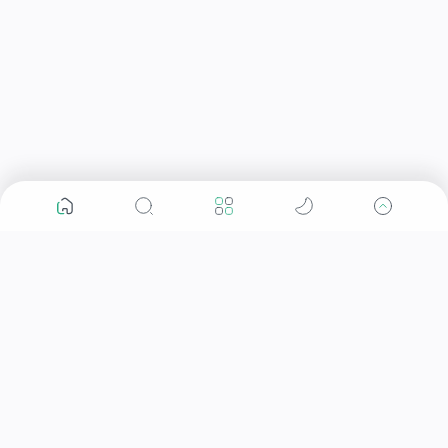
Artikel
WASPADAI GEJALA PENYAKIT JANTUNG KORONER
TIPS MENURUNKAN KOLESTEROL DENGAN CEPAT
DAN ALAMI