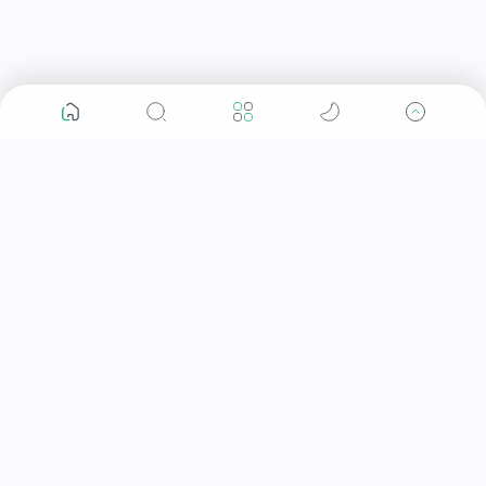
Artikel
WASPADAI GEJALA PENYAKIT JANTUNG KORONER
TIPS MENURUNKAN KOLESTEROL DENGAN CEPAT
DAN ALAMI
TEKANAN DARAH NORMAL BERDASARKAN USIA 0-
65 TAHUN